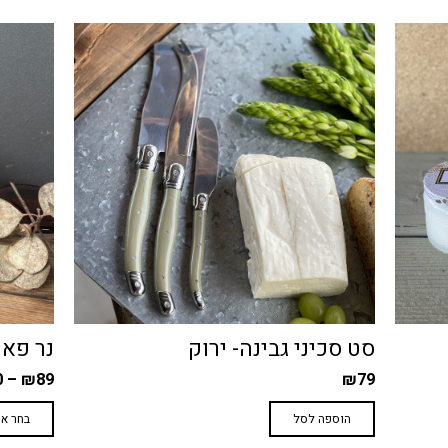
נר פאודר בצנצנת
תיק יו
₪
48
₪
120
–
₪
89
למוצר
בחר אפשרויות
בחר אפ
זה
יש