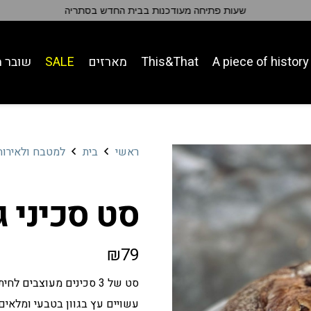
שעות פתיחה מעודכנות בבית החדש בסתריה
A piece of history
This&That
מארזים
SALE
שובר מ
ראשי
בית
למטבח ולאירוח
סט סכיני ג
₪
79
סט של 3 סכינים מעוצבים לחיתוך גבינות רכות וקשות
עשויים עץ בגוון בטבעי ומלאים 