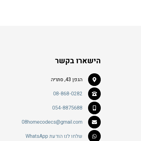
מספר
₪208.
₪260.
סוגים.
ניתן
לבחור
את
האפשרויות
בעמוד
המוצר
הישארו בקשר
הגפן 43, סתריה
08-868-0282
054-8875688
08homecodecs@gmail.com
שלחו לנו הודעת WhatsApp