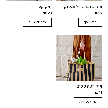
תיק כותנה גדול ומפנק
תיק קטן
₪
120
₪
55
למוצר
מידע נוסף
בחר אפשרויות
זה
יש
מספר
סוגים.
ניתן
לבחור
את
האפשרויות
בעמוד
המוצר
תיק יוטה פסים
₪
48
למוצר
בחר אפשרויות
זה
יש