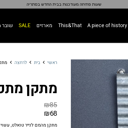
סתריה
A piece of history
This&That
מארזים
SALE
שובר מ
ראשי
בית
לרחצה
מתקן
מתקן מתכת
₪
85
המחיר
המחיר
₪
68
המקורי
הנוכחי
מתקן מהמם לנייר טואלט, עשוי 