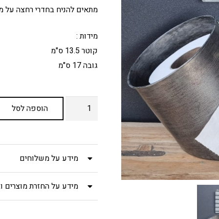
היה:
הוא:
מתאים להניח בחדרי רחצה על מש
₪68.
₪85.
מידות :
קוטר 13.5 ס"מ
גובה 17 ס"מ
כמות
הוספה לסל
של
מתקן
מתכת
מידע על משלוחים
לנייר
טואלט
מידע על החזרת מוצרים וב