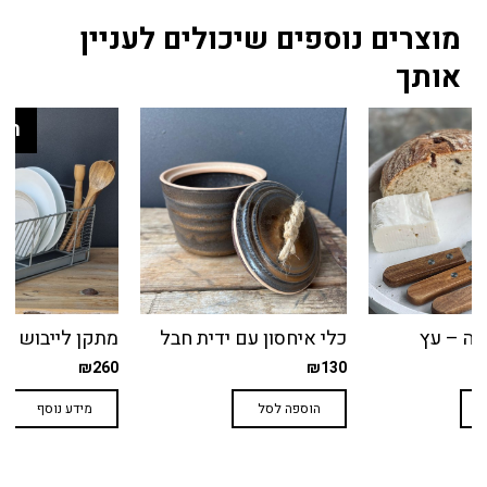
עצמי)
מוצרים נוספים שיכולים לעניין
אותך
המל
ינה – עץ
כלי איחסון עם ידית חבל
מתקן לייבוש כל
₪
260
₪
130
הוספה לסל
מידע נוסף