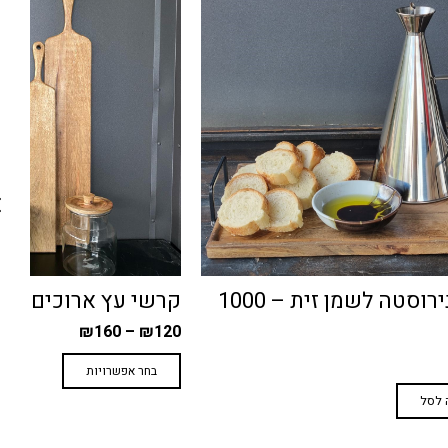
ץ ארוכים
איינשטיין מנופף
₪
112
₪
160
למוצר
שרויות
מידע נוסף
זה
יש
מספר
סוגים.
ניתן