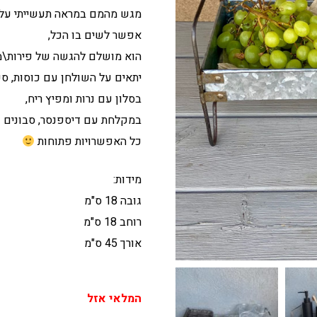
היה:
הוא:
מגש מהמם במראה תעשייתי על רג
₪208.
₪260.
אפשר לשים בו הכל,
הוא מושלם להגשה של פירות\מ
יתאים על השולחן עם כוסות, סכ
בסלון עם נרות ומפיץ ריח,
במקלחת עם דיספנסר, סבונים 
כל האפשרויות פתוחות
מידות:
גובה 18 ס"מ
רוחב 18 ס"מ
אורך 45 ס"מ
המלאי אזל