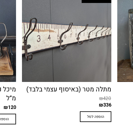
בד)
מיכל נירוסטה לשמן זית – 1000
קרשי ע
מ”ל
–
₪
120
₪
120
בחר אפ
הוספה לסל