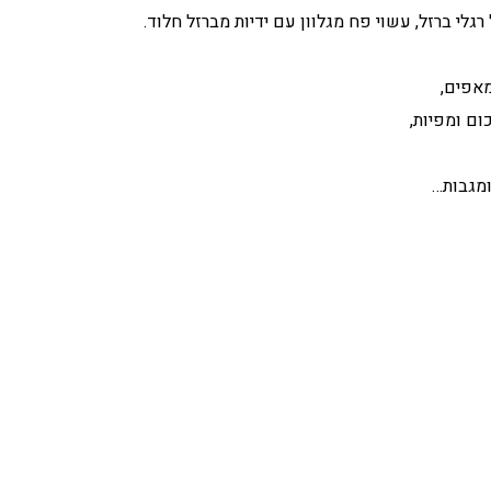
לי ברזל, עשוי פח מגלוון עם ידיות מברזל חלוד.
אפים,
ום ומפיות,
ומגבות…